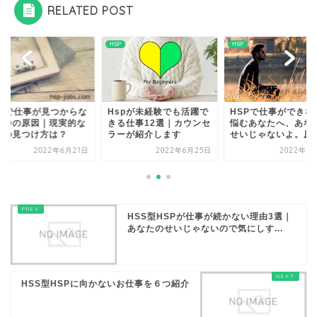
RELATED POST
HSP
HSP
Hspが未経験でも活躍で
HSPで仕事ができな
SPで仕事が見つからな
きる仕事12選｜カウンセ
悩むあなたへ、あな
３つの原因｜現実的な
ラーが紹介します
せいじゃないよ。原因.
職の見つけ方は？
2022年6月21日
2022年6月25日
2022年6
HSS型HSPが仕事が続かない理由3選｜
あなたのせいじゃないので気にしす...
HSS型HSPに向かないお仕事を６つ紹介