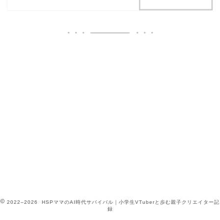
2022–2026 HSPママのAI時代サバイバル｜小学生VTuberと歩む親子クリエイター記
録