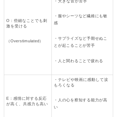
・大きな音が苦手
・服やシーツなど繊維にも敏
O：些細なことでも刺
感
激を受ける
・サプライズなど予期せぬこ
（Overstimulated）
とが起こることが苦手
・人と関わることで疲れる
・テレビや映画に感動して涙
もろくなる
E：感情に対する反応
・人の心を察知する能力が高
が高く、共感力も高い
い